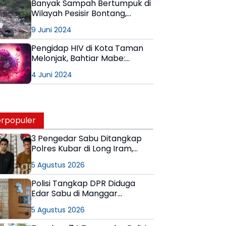
Banyak Sampah Bertumpuk di
Wilayah Pesisir Bontang,
Pengaruhkah Terhadap
9 Juni 2024
Stunting?
Pengidap HIV di Kota Taman
Melonjak, Bahtiar Mabe:
Bontang Ini Kan ‘Banyak
4 Juni 2024
Gulanya’
rpopuler
3 Pengedar Sabu Ditangkap
Polres Kubar di Long Iram,
Pemasok Masih Berkeliaran
5 Agustus 2026
Polisi Tangkap DPR Diduga
Edar Sabu di Manggar
Balikpapan Timur
5 Agustus 2026