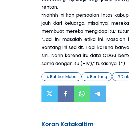
rentan.
“Nahhh ini kan persoalan lintas kabupa
jauh dari keluarga, misalnya, mere
membuat mereka mengidap itu,” tutur
“Jadi ini masalah etika ini. Masal
Bontang ini sedikit. Tapi karena banyak
sini. Nahh karena itu data ODGJ bert
sama dengan itu (HIV),” tukasnya. (*)
#
Bahtiar Mabe
#
Bontang
#
Din
Koran Katakaltim