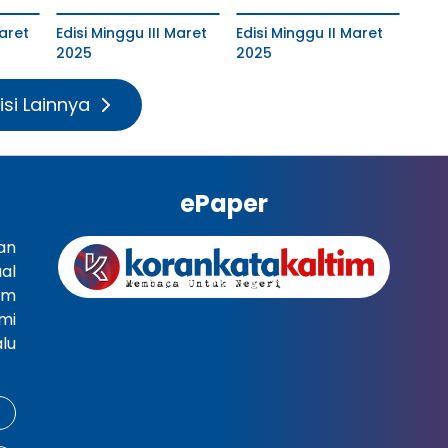
aret
Edisi Minggu III Maret
Edisi Minggu II Maret
2025
2025
isi Lainnya
ePaper
an
al
im
mi
lu