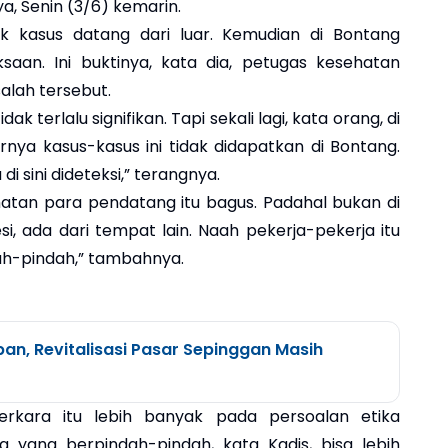
a, Senin (3/6) kemarin.
 kasus datang dari luar. Kemudian di Bontang
ksaan. Ini buktinya, kata dia, petugas kesehatan
lah tersebut.
k terlalu signifikan. Tapi sekali lagi, kata orang, di
rnya kasus-kasus ini tidak didapatkan di Bontang.
i sini dideteksi,” terangnya.
ehatan para pendatang itu bagus. Padahal bukan di
i, ada dari tempat lain. Naah pekerja-pekerja itu
ah-pindah,” tambahnya.
pan, Revitalisasi Pasar Sepinggan Masih
erkara itu lebih banyak pada persoalan etika
a yang berpindah-pindah, kata Kadis, bisa lebih