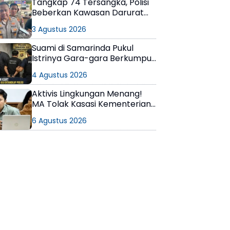
Tangkap 74 Tersangka, Polisi
Beberkan Kawasan Darurat
Narkoba di Samarinda
3 Agustus 2026
Suami di Samarinda Pukul
Istrinya Gara-gara Berkumpul
dengan Teman di Kamar Kos
4 Agustus 2026
Aktivis Lingkungan Menang!
MA Tolak Kasasi Kementerian
ESDM, Dokumen AMDAL PT
6 Agustus 2026
KPC Dinyatakan Informasi
Publik