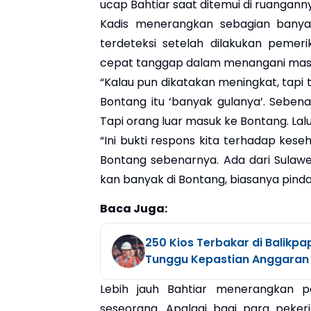
ucap Bahtiar saat ditemui di ruanganny
Kadis menerangkan sebagian banyak
terdeteksi setelah dilakukan pemeri
cepat tanggap dalam menangani masa
“Kalau pun dikatakan meningkat, tapi tida
Bontang itu ‘banyak gulanya’. Sebena
Tapi orang luar masuk ke Bontang. Lalu d
“Ini bukti respons kita terhadap kes
Bontang sebenarnya. Ada dari Sulawes
kan banyak di Bontang, biasanya pind
Baca Juga:
250 Kios Terbakar di Balikpa
Tunggu Kepastian Anggaran
Lebih jauh Bahtiar menerangkan p
seseorang. Apalagi bagi para pekerj