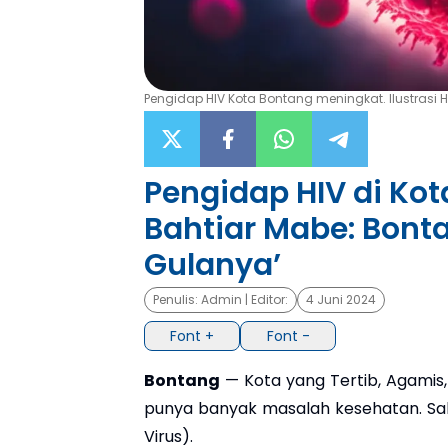
Pengidap HIV Kota Bontang meningkat. Ilustrasi HI
Pengidap HIV di Ko
Bahtiar Mabe: Bonta
Gulanya’
Penulis:
Admin
| Editor:
4 Juni 2024
Font +
Font -
Bontang
— Kota yang Tertib, Agamis,
punya banyak masalah kesehatan. Sa
Virus).