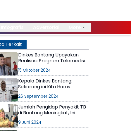
Infografis
Advertorial
More
ta Terkait
Dinkes Bontang Upayakan
Realisasi Program Telemedisin
Tahun Ini
15 Oktober 2024
Kepala Dinkes Bontang:
Sekarang ini Kita Harus
Berbenah agar Pelayanan
26 September 2024
Lebih Berkualitas
Jumlah Pengidap Penyakit TB
di Bontang Meningkat, Ini
Keterangan Dinkes
9 Juni 2024