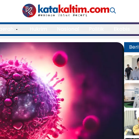
aerah
Hukrim
Nasional
Politik
Ekobis
Beri