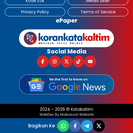
Kode Etik
Media Siber
Privacy Policy
Terms of Service
ePaper
Social Media
2024
-
2026
©
Katakaltim
WebDev By Makassar Website
Bagikan Ke :