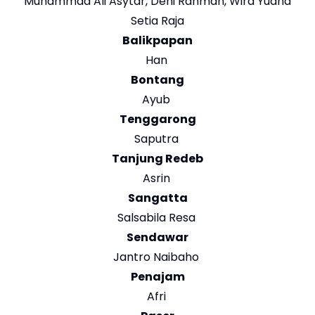
Muhammad Ali Asytar, Deni Rahman, Wira Yudha
Setia Raja
Balikpapan
Han
Bontang
Ayub
Tenggarong
Saputra
Tanjung Redeb
Asrin
Sangatta
Salsabila Resa
Sendawar
Jantro Naibaho
Penajam
Afri