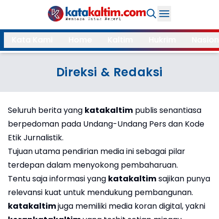
Daerah
Kata Kami
Home
Kaltim
Hukrim
Nasion
Samarinda
Kukar
Search
Direksi & Redaksi
Balikpapan
Bontang
Kubar
Kutim
Seluruh berita yang
katakaltim
publis senantiasa
Mahulu
PPU
berpedoman pada Undang-Undang Pers dan Kode
Paser
Berau
Etik Jurnalistik.
Tujuan utama pendirian media ini sebagai pilar
terdepan dalam menyokong pembaharuan.
More
Tentu saja informasi yang
katakaltim
sajikan punya
Internasional
Feature
relevansi kuat untuk mendukung pembangunan.
katakaltim
juga memiliki media koran digital, yakni
Gaya
Opini
Hidup