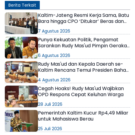
Berita Terkait
Kaltim-Jateng Resmi Kerja Sama, Batu
Bara hingga CPO ‘Ditukar’ Beras dan
Semen
7 Agustus 2026
Punya Kekuatan Politik, Pengamat
Sarankan Rudy Mas'ud Pimpin Gerakan
Nasional Tagih Anggaran Daerah di
6 Agustus 2026
Istana
Rudy Mas'ud dan Kepala Daerah se-
Kaltim Rencana Temui Presiden Bahas
Masalah Fiskal
4 Agustus 2026
Cegah Hoaks! Rudy Mas'ud Wajibkan
OPD Respons Cepat Keluhan Warga
28 Juli 2026
Pemerintah Kaltim Kucur Rp4,49 Miliar
untuk Mahasiswa Berau
25 Juli 2026