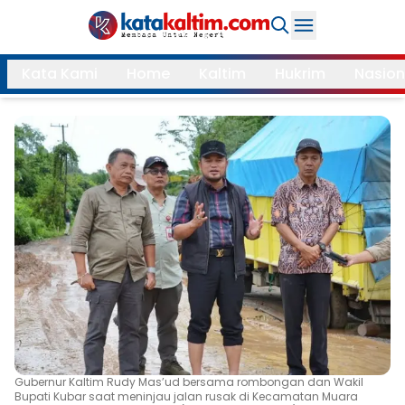
Daerah
Kata Kami
Home
Kaltim
Hukrim
Nasion
Samarinda
Kukar
Search
Balikpapan
Bontang
Kubar
Kutim
Mahulu
PPU
Paser
Berau
More
Internasional
Feature
Gubernur Kaltim Rudy Mas’ud bersama rombongan dan Wakil
Gaya
Opini
Bupati Kubar saat meninjau jalan rusak di Kecamatan Muara
Hidup