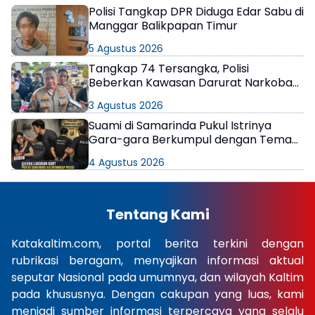
Polisi Tangkap DPR Diduga Edar Sabu di
Manggar Balikpapan Timur
5 Agustus 2026
Tangkap 74 Tersangka, Polisi
Beberkan Kawasan Darurat Narkoba
di Samarinda
3 Agustus 2026
Suami di Samarinda Pukul Istrinya
Gara-gara Berkumpul dengan Teman
di Kamar Kos
4 Agustus 2026
Tentang Kami
Katakaltim.com, portal berita terkini dengan
rubrikasi beragam, menyajikan informasi aktual
seputar Nasional pada umumnya, dan wilayah Kaltim
pada khususnya. Dengan cakupan yang luas, kami
menjadi sumber informasi terpercaya yang selalu