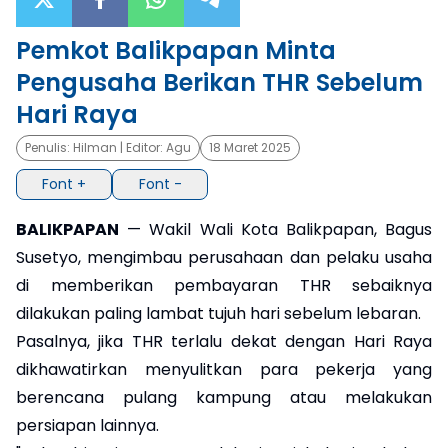
×
Pemkot Balikpapan Minta
Pengusaha Berikan THR Sebelum
Hari Raya
Penulis:
Hilman
| Editor:
Agu
18 Maret 2025
Font +
Font -
BALIKPAPAN
— Wakil Wali Kota Balikpapan, Bagus
Susetyo, mengimbau perusahaan dan pelaku usaha
di memberikan pembayaran THR sebaiknya
dilakukan paling lambat tujuh hari sebelum lebaran.
Pasalnya, jika THR terlalu dekat dengan Hari Raya
dikhawatirkan menyulitkan para pekerja yang
berencana pulang kampung atau melakukan
persiapan lainnya.