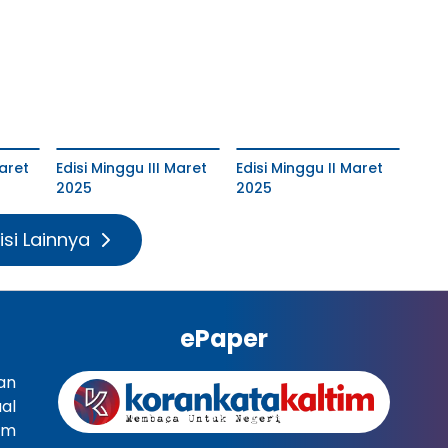
aret
Edisi Minggu III Maret
Edisi Minggu II Maret
2025
2025
isi Lainnya
ePaper
an
al
im