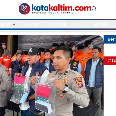
aerah
Hukrim
Nasional
Politik
Ekobis
Beri
#Te