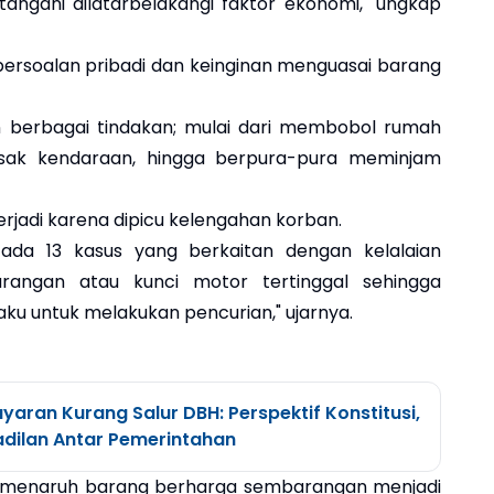
angani dilatarbelakangi faktor ekonomi," ungkap
u persoalan pribadi dan keinginan menguasai barang
n berbagai tindakan; mulai dari membobol rumah
usak kendaraan, hingga berpura-pura meminjam
rjadi karena dipicu kelengahan korban.
 ada 13 kasus yang berkaitan dengan kelalaian
rangan atau kunci motor tertinggal sehingga
 untuk melakukan pencurian," ujarnya.
ran Kurang Salur DBH: Perspektif Konstitusi,
eadilan Antar Pemerintahan
n menaruh barang berharga sembarangan menjadi