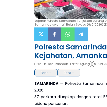
Jajaran Polresta Samarinda Tunjukkan barang bu
Samarinda selama 1 Bulan, Selasa (9/6/2026) (D
Polresta Samarinda
Kejahatan, Amanka
Penulis:
Deni Rahman
| Editor:
Agung
9 Juni 2
Font +
Font -
SAMARINDA
— Polresta Samarinda m
2026.
37 perkara diungkap dengan total 53
pidana pencurian.