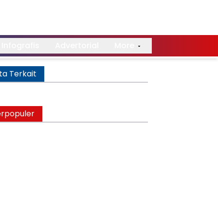
Infografis
Advertorial
More
ta Terkait
rpopuler