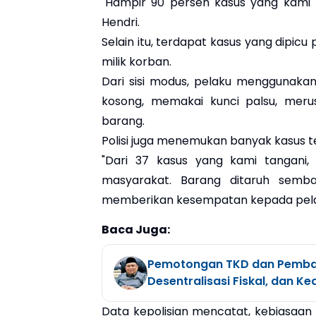
"Hampir 90 persen kasus yang kami t
Hendri.
Selain itu, terdapat kasus yang dipic
milik korban.
Dari sisi modus, pelaku menggunaka
kosong, memakai kunci palsu, mer
barang.
Polisi juga menemukan banyak kasus te
"Dari 37 kasus yang kami tangani,
masyarakat. Barang ditaruh semba
memberikan kesempatan kepada pelaku
Baca Juga:
Pemotongan TKD dan Pembaya
Desentralisasi Fiskal, dan K
Data kepolisian mencatat, kebiasaa