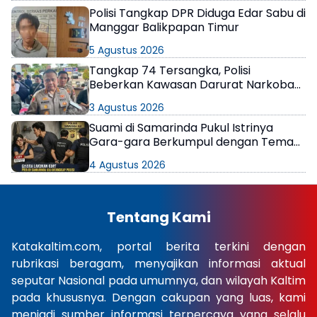
Polisi Tangkap DPR Diduga Edar Sabu di
Manggar Balikpapan Timur
5 Agustus 2026
Tangkap 74 Tersangka, Polisi
Beberkan Kawasan Darurat Narkoba
di Samarinda
3 Agustus 2026
Suami di Samarinda Pukul Istrinya
Gara-gara Berkumpul dengan Teman
di Kamar Kos
4 Agustus 2026
Tentang Kami
Katakaltim.com, portal berita terkini dengan
rubrikasi beragam, menyajikan informasi aktual
seputar Nasional pada umumnya, dan wilayah Kaltim
pada khususnya. Dengan cakupan yang luas, kami
menjadi sumber informasi terpercaya yang selalu