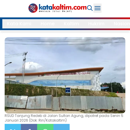
Daerah
Kata Kami
Home
Kaltim
Hukrim
Nasion
Samarinda
Kukar
Search
Balikpapan
Bontang
Kubar
Kutim
Mahulu
PPU
Paser
Berau
More
Internasional
Feature
RSUD Tanjung Redeb di Jalan Sultan Agung, dipotret pada Senin 5
Januari 2026 (Dok: Rin/Katakaltim)
Gaya
Opini
Hidup