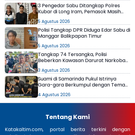
3 Pengedar Sabu Ditangkap Polres
Kubar di Long Iram, Pemasok Masih
Berkeliaran
5 Agustus 2026
Polisi Tangkap DPR Diduga Edar Sabu di
Manggar Balikpapan Timur
5 Agustus 2026
Tangkap 74 Tersangka, Polisi
Beberkan Kawasan Darurat Narkoba
di Samarinda
3 Agustus 2026
Suami di Samarinda Pukul Istrinya
Gara-gara Berkumpul dengan Teman
di Kamar Kos
4 Agustus 2026
Tentang Kami
Katakaltim.com, portal berita terkini dengan