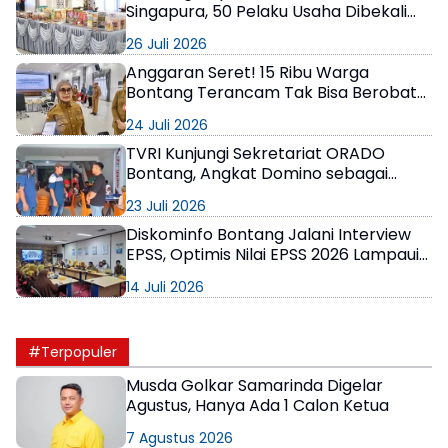
Singapura, 50 Pelaku Usaha Dibekali
Strategi Ekspor
26 Juli 2026
Anggaran Seret! 15 Ribu Warga
Bontang Terancam Tak Bisa Berobat
Gratis, Pemerintah Minta Bantuan
24 Juli 2026
Perusahaan
TVRI Kunjungi Sekretariat ORADO
Bontang, Angkat Domino sebagai
Olahraga Prestasi
23 Juli 2026
Diskominfo Bontang Jalani Interview
EPSS, Optimis Nilai EPSS 2026 Lampaui
Target Renstra
14 Juli 2026
#Terpopuler
Musda Golkar Samarinda Digelar
Agustus, Hanya Ada 1 Calon Ketua
7 Agustus 2026