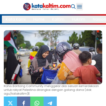
Daerah
Kata Kami
Home
Kaltim
Hukrim
Nasion
Samarinda
Kukar
Search
Balikpapan
Bontang
Kubar
Kutim
Mahulu
PPU
Paser
Berau
More
Rohis Bontang Community menggelar aksi seruan kemerdekaan
untuk rakyat Palestina dirangkai dengan galang dana (dok:
Internasional
Feature
agu/katakaltim)||
Gaya
Opini
Hidup