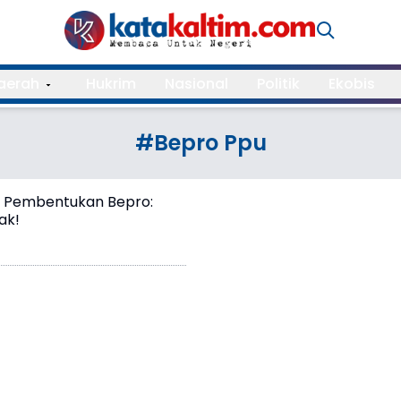
aerah
Hukrim
Nasional
Politik
Ekobis
#Bepro Ppu
g Pembentukan Bepro:
ak!