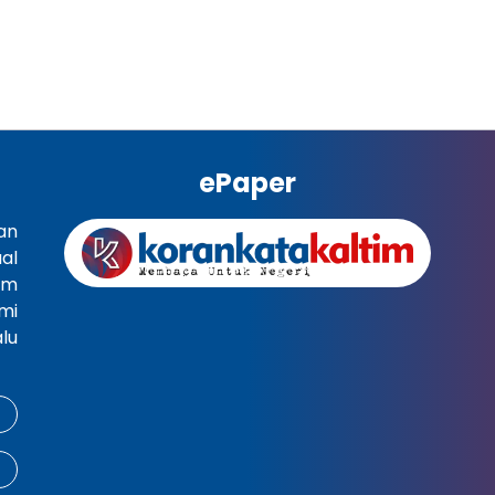
ePaper
an
al
im
mi
lu