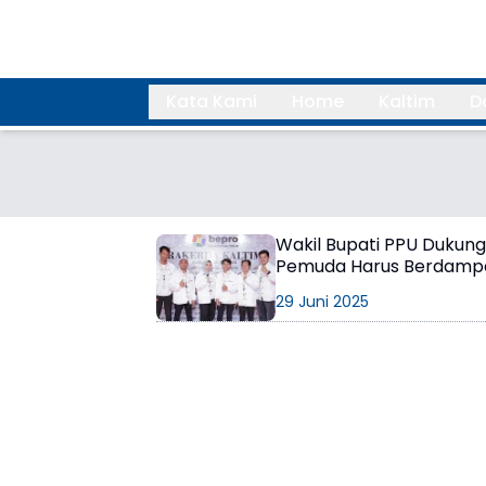
Kata Kami
Home
Kaltim
D
Search
Wakil Bupati PPU Dukun
Pemuda Harus Berdamp
29 Juni 2025