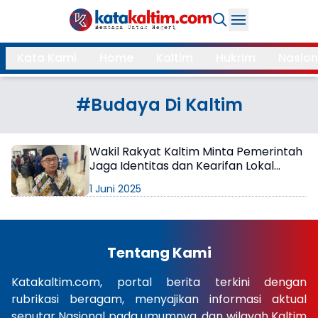
Daerah
Kata Kami
Home
Kaltim
Hukrim
Nasion
Samarinda
Kukar
Search
#Budaya Di Kaltim
Balikpapan
Bontang
Kubar
Kutim
Wakil Rakyat Kaltim Minta Pemerintah
Jaga Identitas dan Kearifan Lokal
Mahulu
PPU
Benua Etam
1 Juni 2025
Paser
Berau
More
Tentang Kami
Internasional
Feature
Katakaltim.com, portal berita terkini dengan
rubrikasi beragam, menyajikan informasi aktual
Gaya
Opini
seputar Nasional pada umumnya, dan wilayah Kaltim
Hidup