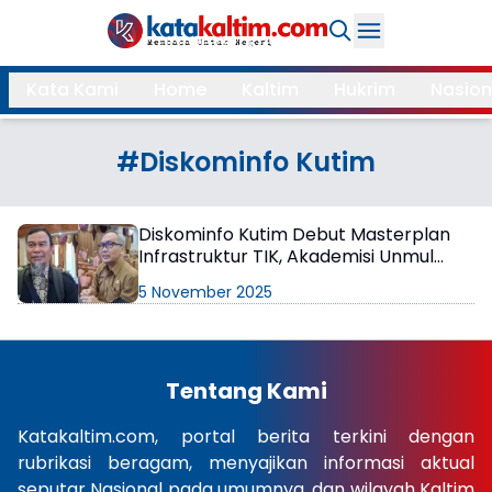
Daerah
Kata Kami
Home
Kaltim
Hukrim
Nasion
Samarinda
Kukar
Search
#Diskominfo Kutim
Balikpapan
Bontang
Kubar
Kutim
Diskominfo Kutim Debut Masterplan
Infrastruktur TIK, Akademisi Unmul
Mahulu
PPU
Sebut Kualitas Jaringan Masih 4G
5 November 2025
Paser
Berau
More
Tentang Kami
Internasional
Feature
Katakaltim.com, portal berita terkini dengan
rubrikasi beragam, menyajikan informasi aktual
Gaya
Opini
seputar Nasional pada umumnya, dan wilayah Kaltim
Hidup