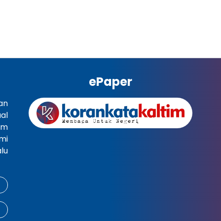
ePaper
an
al
im
mi
lu