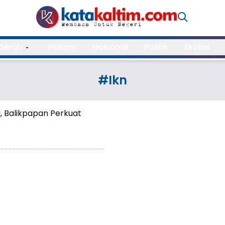
aerah
Hukrim
Nasional
Politik
Ekobis
#Ikn
, Balikpapan Perkuat