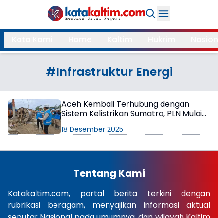
Daerah
Kata Kami
Home
Kaltim
Hukrim
Nasion
Samarinda
Kukar
Search
#Infrastruktur Energi
Balikpapan
Bontang
Kubar
Kutim
Aceh Kembali Terhubung dengan
Sistem Kelistrikan Sumatra, PLN Mulai
Mahulu
PPU
Operasikan Pembangkit
18 Desember 2025
Paser
Berau
More
Tentang Kami
Internasional
Feature
Katakaltim.com, portal berita terkini dengan
rubrikasi beragam, menyajikan informasi aktual
Gaya
Opini
seputar Nasional pada umumnya, dan wilayah Kaltim
Hidup