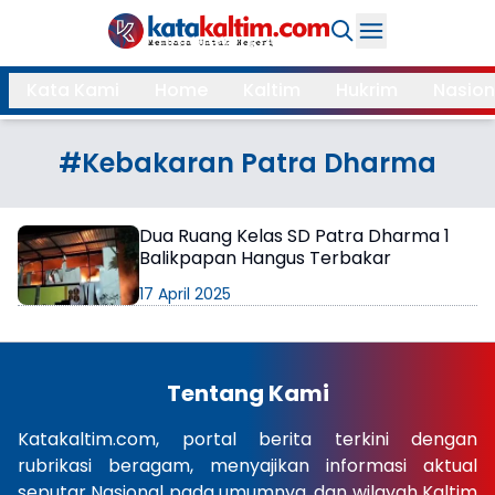
Daerah
Kata Kami
Home
Kaltim
Hukrim
Nasion
Samarinda
Kukar
Search
#Kebakaran Patra Dharma
Balikpapan
Bontang
Kubar
Kutim
Dua Ruang Kelas SD Patra Dharma 1
Balikpapan Hangus Terbakar
Mahulu
PPU
17 April 2025
Paser
Berau
More
Tentang Kami
Internasional
Feature
Katakaltim.com, portal berita terkini dengan
rubrikasi beragam, menyajikan informasi aktual
Gaya
Opini
seputar Nasional pada umumnya, dan wilayah Kaltim
Hidup