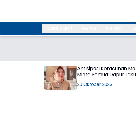
Kata Kami
Home
Kaltim
D
Search
Antisipasi Keracunan M
Minta Semua Dapur Lakuk
20 Oktober 2025