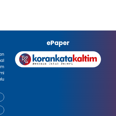
ePaper
an
al
im
mi
lu