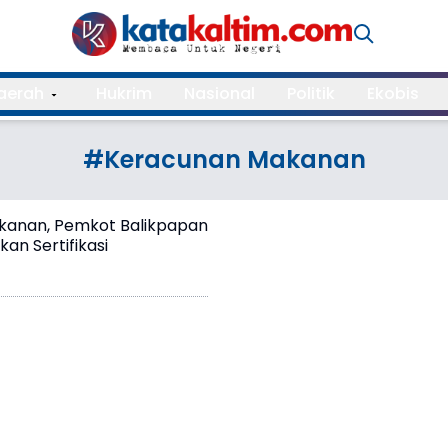
aerah
Hukrim
Nasional
Politik
Ekobis
#Keracunan Makanan
akanan, Pemkot Balikpapan
an Sertifikasi