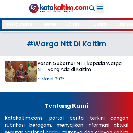
Daerah
Kata Kami
Home
Kaltim
Hukrim
Nasion
Samarinda
Kukar
Search
#Warga Ntt Di Kaltim
Balikpapan
Bontang
Kubar
Kutim
Pesan Gubernur NTT kepada Warga
NTT yang Ada di Kaltim
Mahulu
PPU
4 Maret 2025
Paser
Berau
More
Tentang Kami
Internasional
Feature
Katakaltim.com, portal berita terkini dengan
rubrikasi beragam, menyajikan informasi aktual
Gaya
Opini
seputar Nasional pada umumnya, dan wilayah Kaltim
Hidup