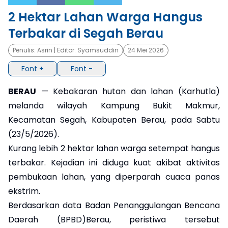
2 Hektar Lahan Warga Hangus
×
Terbakar di Segah Berau
Penulis:
Asrin
| Editor:
Syamsuddin
24 Mei 2026
Font +
Font -
BERAU
— Kebakaran hutan dan lahan (Karhutla)
melanda wilayah Kampung Bukit Makmur,
Kecamatan Segah, Kabupaten Berau, pada Sabtu
(23/5/2026).
Kurang lebih 2 hektar lahan warga setempat hangus
terbakar. Kejadian ini diduga kuat akibat aktivitas
pembukaan lahan, yang diperparah cuaca panas
ekstrim.
​Berdasarkan data Badan Penanggulangan Bencana
Daerah (BPBD)Berau, peristiwa tersebut