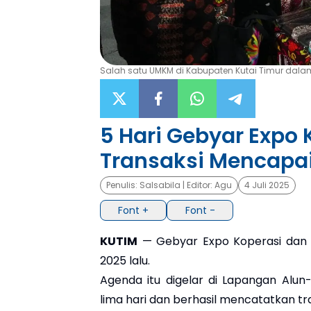
Salah satu UMKM di Kabupaten Kutai Timur dalam
5 Hari Gebyar Expo
Transaksi Mencapai 
Penulis:
Salsabila
| Editor:
Agu
4 Juli 2025
Font +
Font -
KUTIM
— Gebyar Expo Koperasi dan U
2025 lalu.
Agenda itu digelar di Lapangan Alun-
lima hari dan berhasil mencatatkan tra