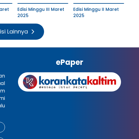
aret
Edisi Minggu III Maret
Edisi Minggu II Maret
2025
2025
isi Lainnya
ePaper
an
al
im
mi
lu