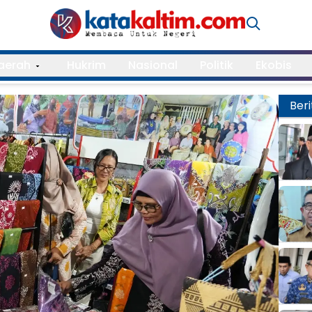
aerah
Hukrim
Nasional
Politik
Ekobis
Beri