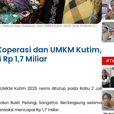
 Gebyar Expo Koperasi dan UMKM Kutim 2025 (dok: Prokutim) |
 Koperasi dan UMKM Kutim,
Rp 1,7 Miliar
#Te
MKM Kutim 2025 resmi ditutup pada Rabu 2 Juli
alun Bukit Pelangi, Sangatta. Berlangsung selama
nsaksi mencapai Rp 1,7 miliar.