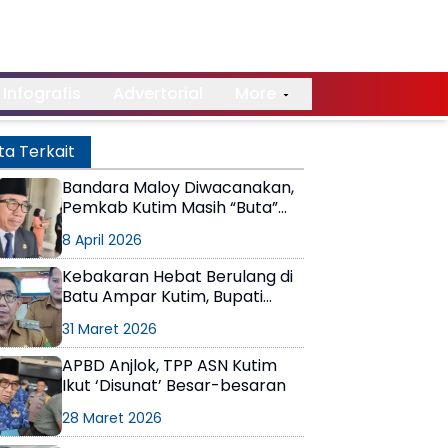
Infografis
Advertorial
More
ta Terkait
Bandara Maloy Diwacanakan,
Pemkab Kutim Masih “Buta”
Dokumen
8 April 2026
Kebakaran Hebat Berulang di
Batu Ampar Kutim, Bupati
Dorong Penataan Kawasan
31 Maret 2026
APBD Anjlok, TPP ASN Kutim
Ikut ‘Disunat’ Besar-besaran
28 Maret 2026