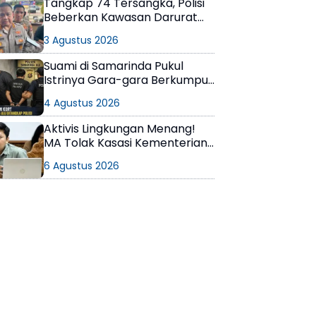
Tangkap 74 Tersangka, Polisi
Beberkan Kawasan Darurat
Narkoba di Samarinda
3 Agustus 2026
Suami di Samarinda Pukul
Istrinya Gara-gara Berkumpul
dengan Teman di Kamar Kos
4 Agustus 2026
Aktivis Lingkungan Menang!
MA Tolak Kasasi Kementerian
ESDM, Dokumen AMDAL PT
6 Agustus 2026
KPC Dinyatakan Informasi
Publik