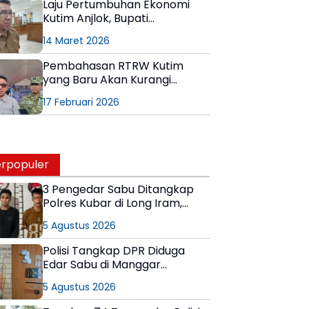
Laju Pertumbuhan Ekonomi
Kutim Anjlok, Bupati
Ardiansyah Minta Koreksi Data
14 Maret 2026
Pembahasan RTRW Kutim
yang Baru Akan Kurangi
Luasan TNK, Bupati: Gak
17 Februari 2026
Semudah Itu
rpopuler
3 Pengedar Sabu Ditangkap
Polres Kubar di Long Iram,
Pemasok Masih Berkeliaran
5 Agustus 2026
Polisi Tangkap DPR Diduga
Edar Sabu di Manggar
Balikpapan Timur
5 Agustus 2026