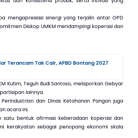
itas dan konsistensi produk, serta inovasi yang
pa mengapresiasi sinergi yang terjalin antar OPD
a komitmen Diskop UMKM mendampingi koperasi dan
iar Terancam Tak Cair, APBD Bontang 2027
KM Kutim, Teguh Budi Santoso, melaporkan Gebyar
partisipan lainnya.
s Perindustrian dan Dinas Ketahanan Pangan juga
n acara ini.
ah satu bentuk afirmasi keberadaan koperasi dan
i kerakyatan sebagai penopang ekonomi skala