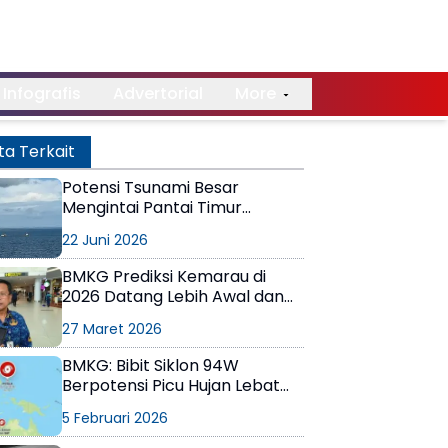
Infografis
Advertorial
More
ta Terkait
Potensi Tsunami Besar
Mengintai Pantai Timur
Kalimantan, Waspadai Teluk
22 Juni 2026
Balikpapan
BMKG Prediksi Kemarau di
2026 Datang Lebih Awal dan
Lebih Kering
27 Maret 2026
BMKG: Bibit Siklon 94W
Berpotensi Picu Hujan Lebat
dan Gelombang Tinggi di
5 Februari 2026
Kaltim