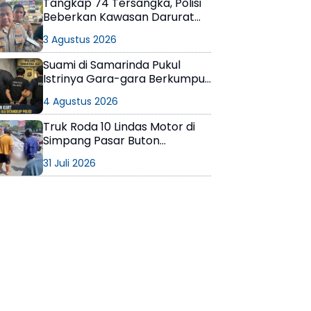
Tangkap 74 Tersangka, Polisi
Beberkan Kawasan Darurat
Narkoba di Samarinda
3 Agustus 2026
Suami di Samarinda Pukul
Istrinya Gara-gara Berkumpul
dengan Teman di Kamar Kos
4 Agustus 2026
Truk Roda 10 Lindas Motor di
Simpang Pasar Buton
Balikpapan, Pelajar Meninggal
31 Juli 2026
di Lokasi