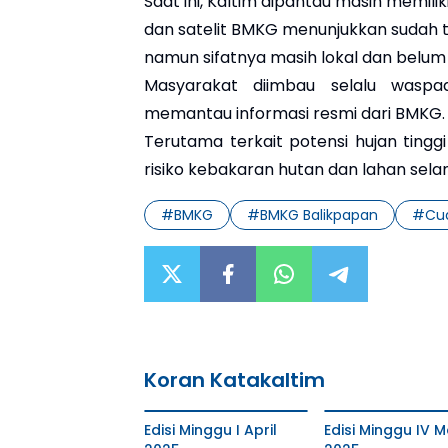
Saat ini, Kaltim dipantau masih memilik
dan satelit BMKG menunjukkan sudah te
namun sifatnya masih lokal dan belum
Masyarakat diimbau selalu wasp
memantau informasi resmi dari BMKG.
Terutama terkait potensi hujan tingg
risiko kebakaran hutan dan lahan selam
#
BMKG
#
BMKG Balikpapan
#
Cu
Koran Katakaltim
Edisi Minggu I April
Edisi Minggu IV M