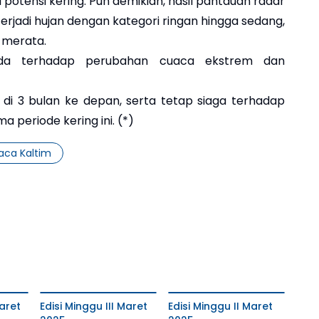
i potensi kering. Pun demikian, hasil pantauan radar
rjadi hujan dengan kategori ringan hingga sedang,
 merata.
ada terhadap perubahan cuaca ekstrem dan
i di 3 bulan ke depan, serta tetap siaga terhadap
a periode kering ini. (*)
aca Kaltim
aret
Edisi Minggu III Maret
Edisi Minggu II Maret