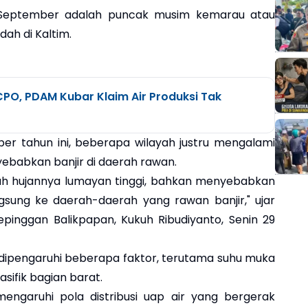
n September adalah puncak musim kemarau atau
ah di Kaltim.
O, PDAM Kubar Klaim Air Produksi Tak
er tahun ini, beberapa wilayah justru mengalami
ebabkan banjir di daerah rawan.
urah hujannya lumayan tinggi, bahkan menyebabkan
sung ke daerah-daerah yang rawan banjir," ujar
pinggan Balikpapan, Kukuh Ribudiyanto, Senin 29
ni dipengaruhi beberapa faktor, terutama suhu muka
sifik bagian barat.
engaruhi pola distribusi uap air yang bergerak