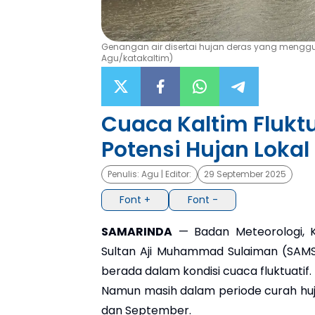
Genangan air disertai hujan deras yang mengguy
Agu/katakaltim)
Cuaca Kaltim Flukt
Potensi Hujan Lokal
Penulis:
Agu
| Editor:
29 September 2025
Font +
Font -
SAMARINDA
— Badan Meteorologi, Kl
Sultan Aji Muhammad Sulaiman (SAMS
berada dalam kondisi cuaca fluktuatif.
Namun masih dalam periode curah huj
dan September.