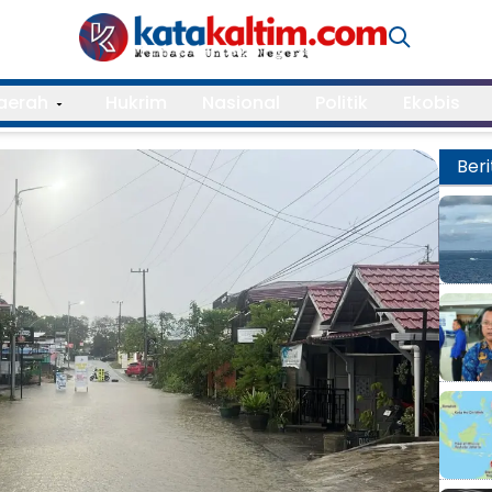
aerah
Hukrim
Nasional
Politik
Ekobis
Beri