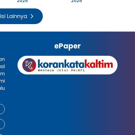
2025
2025
isi Lainnya
ePaper
an
al
im
mi
lu