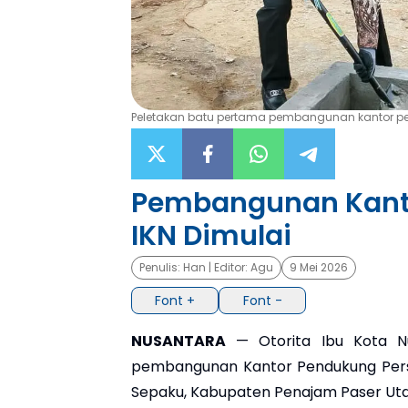
Peletakan batu pertama pembangunan kantor pend
Pembangunan Kanto
IKN Dimulai
Penulis:
Han
| Editor:
Agu
9 Mei 2026
Font +
Font -
NUSANTARA
— Otorita Ibu Kota Nu
pembangunan Kantor Pendukung Persi
Sepaku, Kabupaten Penajam Paser Uta