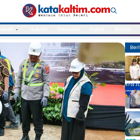
aerah
Hukrim
Nasional
Politik
Ekobis
Beri