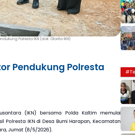
ukung Polresta IKN (dok: Otorita IKN)
r Pendukung Polresta
#Te
santara (IKN) bersama Polda Kaltim memulai
l Polresta IKN di Desa Bumi Harapan, Kecamatan
ra, Jumat (8/5/2026).