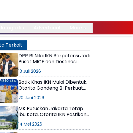
Infografis
Advertorial
More
ta Terkait
DPR RI Nilai IKN Berpotensi Jadi
Pusat MICE dan Destinasi
Wisata Kelas Dunia
13 Juli 2026
Batik Khas IKN Mulai Dibentuk,
Otorita Gandeng BI Perkuat
Identitas Budaya
20 Juni 2026
MK Putuskan Jakarta Tetap
Ibu Kota, Otorita IKN Pastikan
Pembangunan Nusantara
14 Mei 2026
Tetap Berjalan