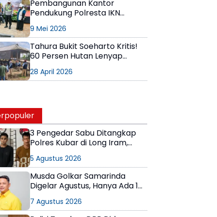
Pembangunan Kantor
Pendukung Polresta IKN
Dimulai
9 Mei 2026
Tahura Bukit Soeharto Kritis!
60 Persen Hutan Lenyap
Digilas, 38 Ribu Hektar Telah
28 April 2026
Dirambah
rpopuler
3 Pengedar Sabu Ditangkap
Polres Kubar di Long Iram,
Pemasok Masih Berkeliaran
5 Agustus 2026
Musda Golkar Samarinda
Digelar Agustus, Hanya Ada 1
Calon Ketua
7 Agustus 2026