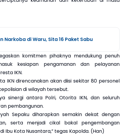
terciptanya keamanan dan ketertiban di masa
n Narkoba di Waru, Sita 16 Paket Sabu
enegaskan komitmen pihaknya mendukung penuh
rmasuk kesiapan pengamanan dan pelayanan
esta IKN.
a IKN direncanakan akan diisi sekitar 80 personel
olisian di wilayah tersebut.
 sinergi antara Polri, Otorita IKN, dan seluruh
ran pembangunan.
 wilayah Sepaku diharapkan semakin dekat dengan
n, serta menjadi cikal bakal pengembangan
di Ibu Kota Nusantara,” tegas Kapolda. (Han)