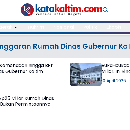
aerah
Hukrim
Nasional
Politik
Ekobis
nggaran Rumah Dinas Gubernur Kal
r, Kemendagri hingga BPK
Buka-bukaan
tas Gubernur Kaltim
Miliar, Ini R
10 April 2026
Rp25 Miliar Rumah Dinas
i Bukan Permintaannya