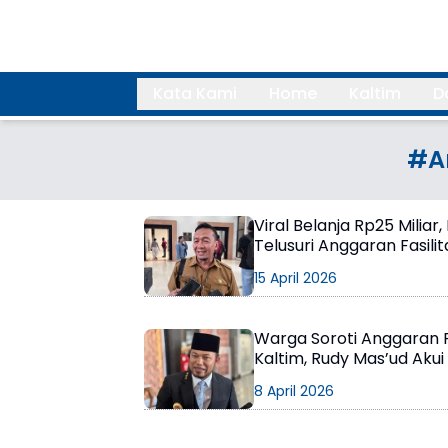
Kata Kami
Home
Kaltim
D
Search
#A
Viral Belanja Rp25 Milia
Telusuri Anggaran Fasili
15 April 2026
Warga Soroti Anggaran 
Kaltim, Rudy Mas’ud Aku
8 April 2026