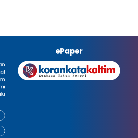
ePaper
an
al
im
mi
lu