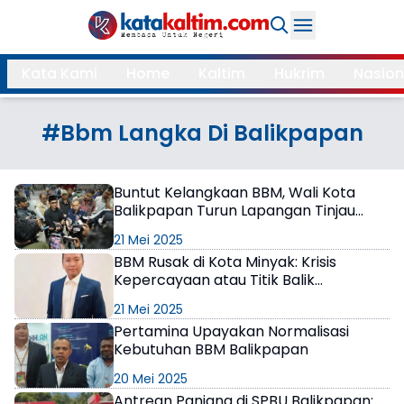
Daerah
Kata Kami
Home
Kaltim
Hukrim
Nasion
Samarinda
Kukar
Search
#Bbm Langka Di Balikpapan
Balikpapan
Bontang
Kubar
Kutim
Buntut Kelangkaan BBM, Wali Kota
Balikpapan Turun Lapangan Tinjau
Mahulu
PPU
SPBU 24 Jam
21 Mei 2025
Paser
Berau
BBM Rusak di Kota Minyak: Krisis
Kepercayaan atau Titik Balik
Pertamina?
More
21 Mei 2025
Pertamina Upayakan Normalisasi
Internasional
Feature
Kebutuhan BBM Balikpapan
20 Mei 2025
Gaya
Opini
Antrean Panjang di SPBU Balikpapan:
Hidup