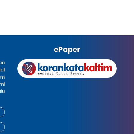
ePaper
an
al
im
mi
lu