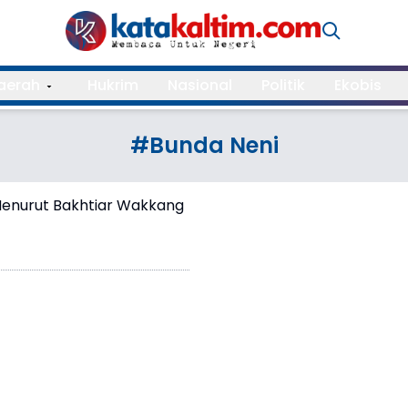
aerah
Hukrim
Nasional
Politik
Ekobis
#Bunda Neni
Menurut Bakhtiar Wakkang