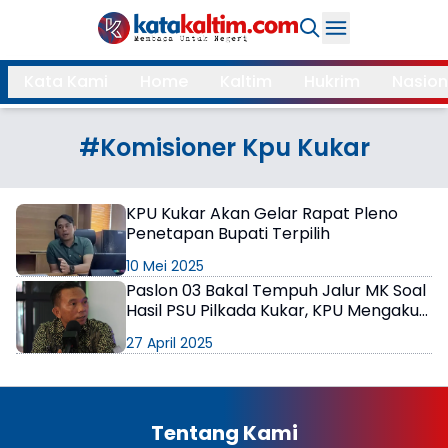
Daerah
Kata Kami
Home
Kaltim
Hukrim
Nasion
Samarinda
Kukar
Search
#Komisioner Kpu Kukar
Balikpapan
Bontang
Kubar
Kutim
KPU Kukar Akan Gelar Rapat Pleno
Penetapan Bupati Terpilih
Mahulu
PPU
10 Mei 2025
Paser
Berau
Paslon 03 Bakal Tempuh Jalur MK Soal
Hasil PSU Pilkada Kukar, KPU Mengaku
Siap
More
27 April 2025
Internasional
Feature
Gaya
Tentang Kami
Opini
Hidup