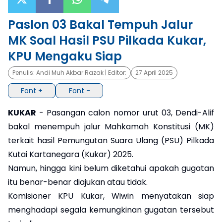
×
Paslon 03 Bakal Tempuh Jalur
MK Soal Hasil PSU Pilkada Kukar,
KPU Mengaku Siap
Penulis:
Andi Muh Akbar Razak
| Editor:
27 April 2025
Font +
Font -
KUKAR
- Pasangan calon nomor urut 03, Dendi-Alif
bakal menempuh jalur Mahkamah Konstitusi (MK)
terkait hasil Pemungutan Suara Ulang (PSU) Pilkada
Kutai Kartanegara (Kukar) 2025.
Namun, hingga kini belum diketahui apakah gugatan
itu benar-benar diajukan atau tidak.
Komisioner KPU Kukar, Wiwin menyatakan siap
menghadapi segala kemungkinan gugatan tersebut