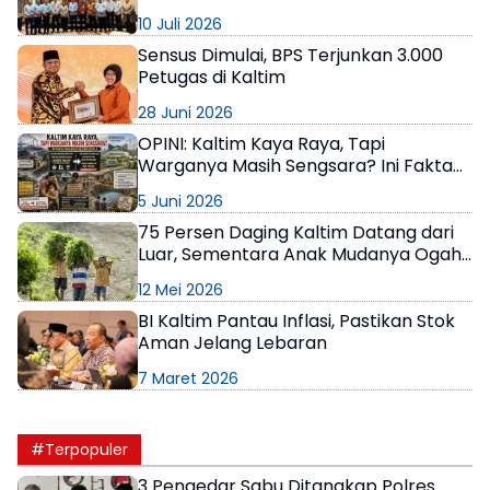
Jaminan Sosial Ketenagakerjaan di
10 Juli 2026
Kaltim
Sensus Dimulai, BPS Terjunkan 3.000
Petugas di Kaltim
28 Juni 2026
OPINI: Kaltim Kaya Raya, Tapi
Warganya Masih Sengsara? Ini Fakta
yang Bikin Geleng Kepala
5 Juni 2026
75 Persen Daging Kaltim Datang dari
Luar, Sementara Anak Mudanya Ogah
Ngarit
12 Mei 2026
BI Kaltim Pantau Inflasi, Pastikan Stok
Aman Jelang Lebaran
7 Maret 2026
#Terpopuler
3 Pengedar Sabu Ditangkap Polres