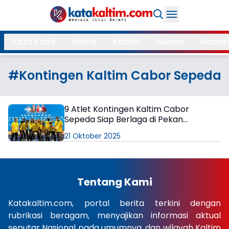
Daerah
Kata Kami
Home
Kaltim
Hukrim
Nasion
Samarinda
Kukar
Search
#Kontingen Kaltim Cabor Sepeda
Balikpapan
Bontang
Kubar
Kutim
9 Atlet Kontingen Kaltim Cabor
Sepeda Siap Berlaga di Pekan
Mahulu
PPU
Olahraga Pelajar Nasional 2025
21 Oktober 2025
Paser
Berau
More
Tentang Kami
Internasional
Feature
Katakaltim.com, portal berita terkini dengan
rubrikasi beragam, menyajikan informasi aktual
Gaya
Opini
seputar Nasional pada umumnya, dan wilayah Kaltim
Hidup