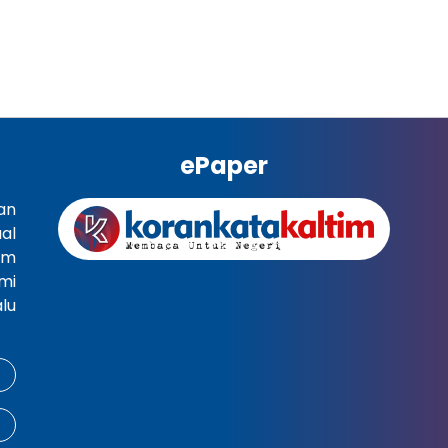
ePaper
an
al
im
mi
lu