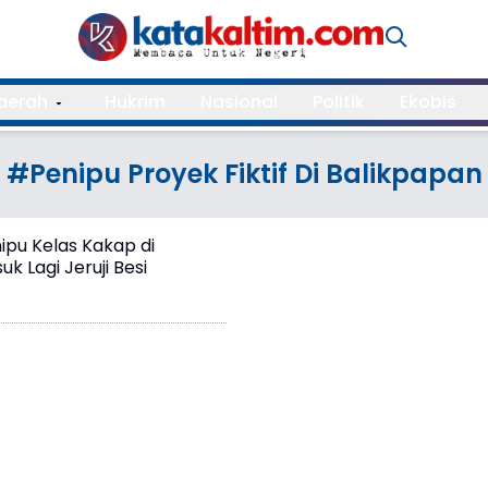
aerah
Hukrim
Nasional
Politik
Ekobis
#Penipu Proyek Fiktif Di Balikpapan
nipu Kelas Kakap di
k Lagi Jeruji Besi