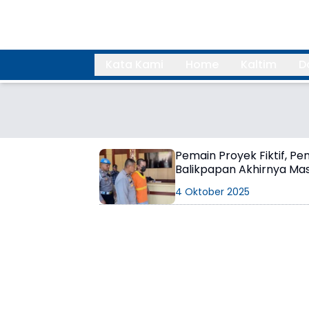
Kata Kami
Home
Kaltim
D
Search
Pemain Proyek Fiktif, Pe
Balikpapan Akhirnya Masu
4 Oktober 2025