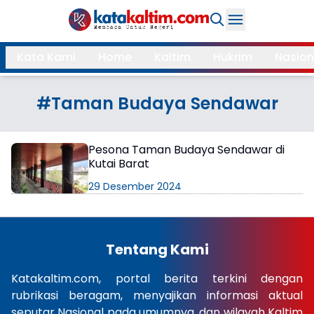
Daerah
Kata Kami
Home
Kaltim
Hukrim
Nasion
Samarinda
Kukar
Search
#Taman Budaya Sendawar
Balikpapan
Bontang
Kubar
Kutim
Pesona Taman Budaya Sendawar di
Kutai Barat
Mahulu
PPU
29 Desember 2024
Paser
Berau
More
Tentang Kami
Internasional
Feature
Katakaltim.com, portal berita terkini dengan
rubrikasi beragam, menyajikan informasi aktual
Gaya
Opini
seputar Nasional pada umumnya, dan wilayah Kaltim
Hidup