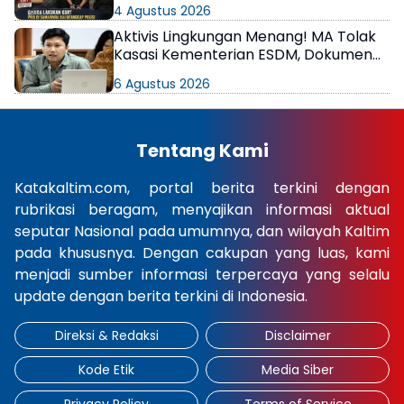
4 Agustus 2026
Aktivis Lingkungan Menang! MA Tolak
Kasasi Kementerian ESDM, Dokumen
AMDAL PT KPC Dinyatakan Informasi
6 Agustus 2026
Publik
Tentang Kami
Katakaltim.com, portal berita terkini dengan
rubrikasi beragam, menyajikan informasi aktual
seputar Nasional pada umumnya, dan wilayah Kaltim
pada khususnya. Dengan cakupan yang luas, kami
menjadi sumber informasi terpercaya yang selalu
update dengan berita terkini di Indonesia.
Direksi & Redaksi
Disclaimer
Kode Etik
Media Siber
Privacy Policy
Terms of Service