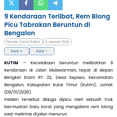
×
9 Kendaraan Terlibat, Rem Blong
Picu Tabrakan Beruntun di
Bengalon
Penulis:
Caca
| Editor:
9 Januari 2026
Font +
Font -
KUTIM
— Kecelakaan beruntun melibatkan 9
kendaraan di Jalan Mulawarman, tepat di depan
Bengkel Etam RT 22, Desa Sepaso, Kecamatan
Bengalon, Kabupaten Kutai Timur (Kutim), Jumat
(09/01/2026).
Insiden tersebut diduga dipicu oleh sebuah truk
bermuatan batu koral yang mengalami rem blong
saat melintas di jalan menurun.