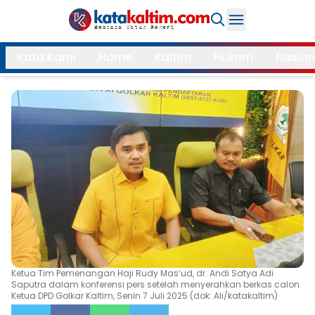
Daerah
Kata Kami
Home
Kaltim
Hukrim
Nasion
Samarinda
Kukar
Search
Balikpapan
Bontang
Kubar
Kutim
Mahulu
PPU
Paser
Berau
More
Internasional
Feature
Ketua Tim Pemenangan Haji Rudy Mas’ud, dr. Andi Satya Adi
Saputra dalam konferensi pers setelah menyerahkan berkas calon
Ketua DPD Golkar Kaltim, Senin 7 Juli 2025 (dok: Ali/katakaltim)
Gaya
Opini
Hidup