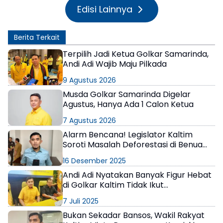
Edisi Lainnya
Berita Terkait
Terpilih Jadi Ketua Golkar Samarinda,
Andi Adi Wajib Maju Pilkada
9 Agustus 2026
Musda Golkar Samarinda Digelar
Agustus, Hanya Ada 1 Calon Ketua
7 Agustus 2026
Alarm Bencana! Legislator Kaltim
Soroti Masalah Deforestasi di Benua
Etam
16 Desember 2025
Andi Adi Nyatakan Banyak Figur Hebat
di Golkar Kaltim Tidak Ikut
Berkompetisi dalam Pemilihan Ketua
7 Juli 2025
DPD I
Bukan Sekadar Bansos, Wakil Rakyat