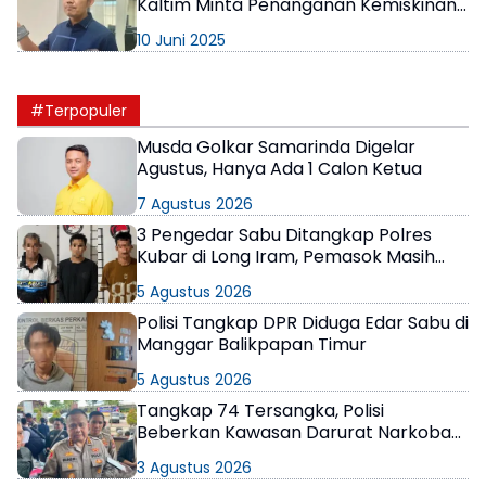
Kaltim Minta Penanganan Kemiskinan
Melalui Kreativitas dan Pembukaan
10 Juni 2025
Lapangan Kerja
#Terpopuler
Musda Golkar Samarinda Digelar
Agustus, Hanya Ada 1 Calon Ketua
7 Agustus 2026
3 Pengedar Sabu Ditangkap Polres
Kubar di Long Iram, Pemasok Masih
Berkeliaran
5 Agustus 2026
Polisi Tangkap DPR Diduga Edar Sabu di
Manggar Balikpapan Timur
5 Agustus 2026
Tangkap 74 Tersangka, Polisi
Beberkan Kawasan Darurat Narkoba
di Samarinda
3 Agustus 2026