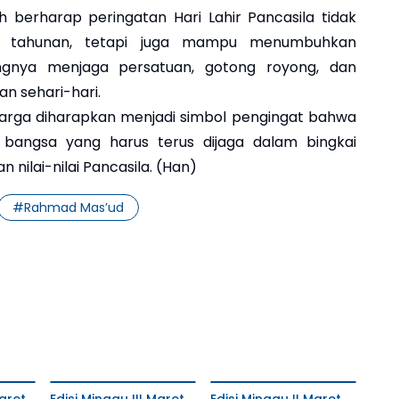
h berharap peringatan Hari Lahir Pancasila tidak
l tahunan, tetapi juga mampu menumbuhkan
ngnya menjaga persatuan, gotong royong, dan
n sehari-hari.
warga diharapkan menjadi simbol pengingat bahwa
angsa yang harus terus dijaga dalam bingkai
 nilai-nilai Pancasila. (Han)
#
Rahmad Mas’ud
aret
Edisi Minggu III Maret
Edisi Minggu II Maret