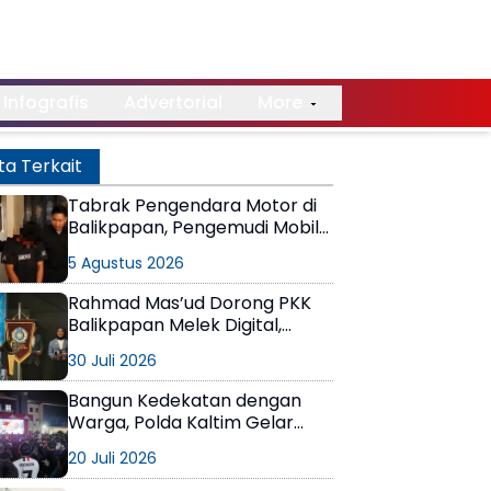
Infografis
Advertorial
More
ta Terkait
Tabrak Pengendara Motor di
Balikpapan, Pengemudi Mobil
Terungkap Positif Narkoba
5 Agustus 2026
Rahmad Mas’ud Dorong PKK
Balikpapan Melek Digital,
Tetap Jadi Kompas Moral
30 Juli 2026
Keluarga
Bangun Kedekatan dengan
Warga, Polda Kaltim Gelar
Nobar Final Piala Dunia 2026
20 Juli 2026
Penuh Kebersamaan