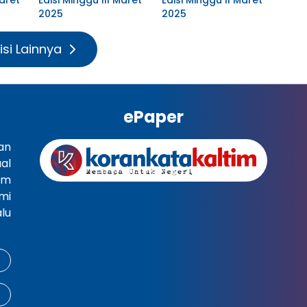
2025
2025
isi Lainnya
ePaper
an
al
im
mi
lu