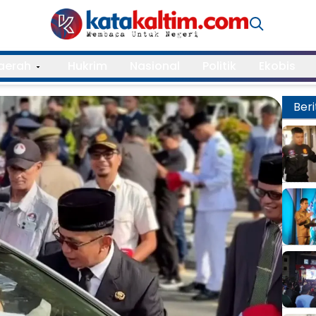
aerah
Hukrim
Nasional
Politik
Ekobis
Beri