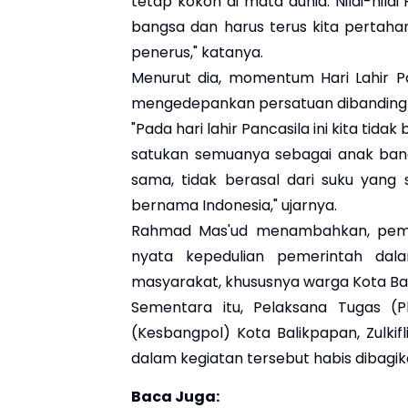
tetap kokoh di mata dunia. Nilai-nila
bangsa dan harus terus kita pertaha
penerus," katanya.
Menurut dia, momentum Hari Lahir P
mengedepankan persatuan dibandingk
"Pada hari lahir Pancasila ini kita tid
satukan semuanya sebagai anak bangsa
sama, tidak berasal dari suku yang s
bernama Indonesia," ujarnya.
Rahmad Mas'ud menambahkan, pemb
nyata kepedulian pemerintah da
masyarakat, khususnya warga Kota Ba
Sementara itu, Pelaksana Tugas (P
(Kesbangpol) Kota Balikpapan, Zulki
dalam kegiatan tersebut habis dibagi
Baca Juga: