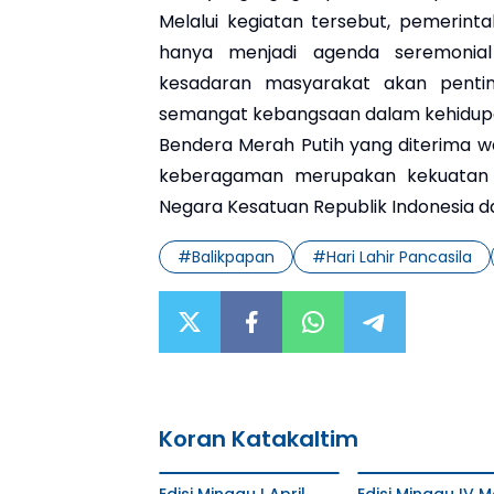
Melalui kegiatan tersebut, pemerinta
hanya menjadi agenda seremonia
kesadaran masyarakat akan penti
semangat kebangsaan dalam kehidupa
Bendera Merah Putih yang diterima 
keberagaman merupakan kekuatan b
Negara Kesatuan Republik Indonesia dan
#
Balikpapan
#
Hari Lahir Pancasila
Koran Katakaltim
Edisi Minggu I April
Edisi Minggu IV M