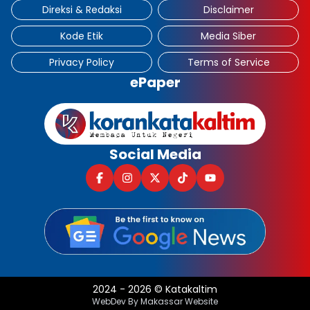
Direksi & Redaksi
Disclaimer
Kode Etik
Media Siber
Privacy Policy
Terms of Service
ePaper
Social Media
2024
-
2026
©
Katakaltim
WebDev By Makassar Website