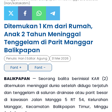
(Han/katakatim)
×
Ditemukan 1 Km dari Rumah,
Anak 2 Tahun Meninggal
Tenggelam di Parit Manggar
Balikpapan
Penulis:
Han
| Editor:
Agung
31 Mei 2026
Font +
Font -
BALIKPAPAN
— Seorang balita berinisial KAR (2)
ditemukan meninggal dunia setelah diduga terjatuh
dan tenggelam di saluran drainase atau parit besar
di kawasan Jalan Mangga 5 RT 54, Kelurahan
Manggar, Kecamatan Balikpapan Timur, Minggu