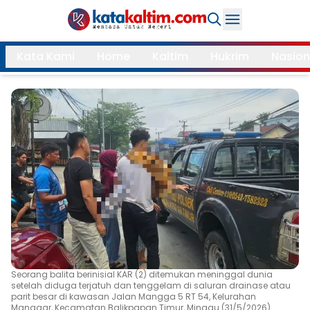
Daerah
Kata Kami
Home
Kaltim
Hukrim
Nasion
Samarinda
Kukar
Search
Balikpapan
Bontang
Kubar
Kutim
Mahulu
PPU
Paser
Berau
More
Internasional
Feature
Seorang balita berinisial KAR (2) ditemukan meninggal dunia
setelah diduga terjatuh dan tenggelam di saluran drainase atau
Gaya
parit besar di kawasan Jalan Mangga 5 RT 54, Kelurahan
Opini
Hidup
Manggar, Kecamatan Balikpapan Timur, Minggu (31/5/2026)