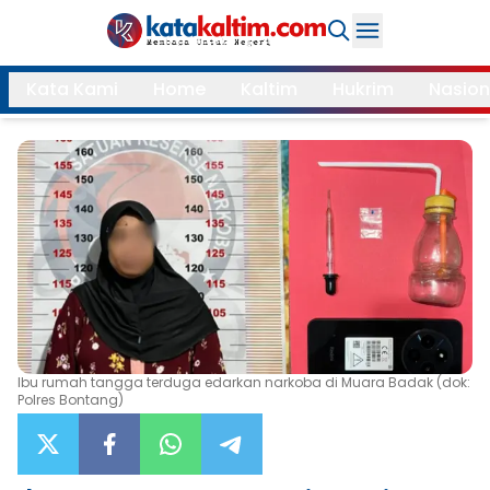
Daerah
Kata Kami
Home
Kaltim
Hukrim
Nasion
Samarinda
Kukar
Search
Balikpapan
Bontang
Kubar
Kutim
Mahulu
PPU
Paser
Berau
More
Ibu rumah tangga terduga edarkan narkoba di Muara Badak (dok:
Polres Bontang)
Internasional
Feature
Gaya
Opini
Hidup