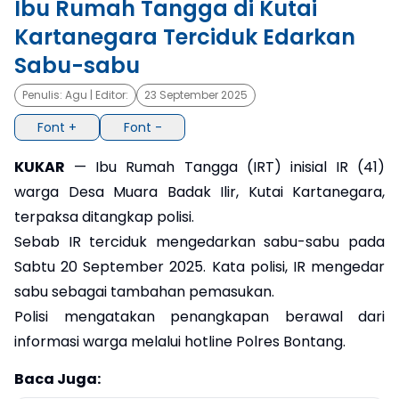
Ibu Rumah Tangga di Kutai
Kartanegara Terciduk Edarkan
×
Sabu-sabu
Penulis:
Agu
| Editor:
23 September 2025
Font +
Font -
KUKAR
— Ibu Rumah Tangga (IRT) inisial IR (41)
warga Desa Muara Badak Ilir, Kutai Kartanegara,
terpaksa ditangkap polisi.
Sebab IR terciduk mengedarkan sabu-sabu pada
Sabtu 20 September 2025. Kata polisi, IR mengedar
sabu sebagai tambahan pemasukan.
Polisi mengatakan penangkapan berawal dari
informasi warga melalui hotline Polres Bontang.
Baca Juga: