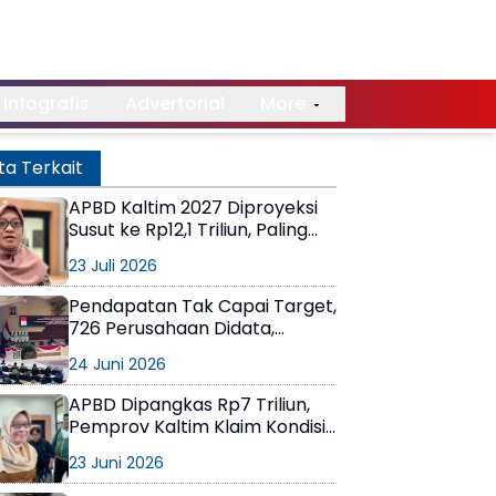
Infografis
Advertorial
More
ta Terkait
APBD Kaltim 2027 Diproyeksi
Susut ke Rp12,1 Triliun, Paling
Rendah 4 Tahun Terakhir
23 Juli 2026
Pendapatan Tak Capai Target,
726 Perusahaan Didata,
Pemprov Kaltim Kejar Potensi
24 Juni 2026
Pajak dan PAD Baru
APBD Dipangkas Rp7 Triliun,
Pemprov Kaltim Klaim Kondisi
Fiskal Masih Stabil
23 Juni 2026