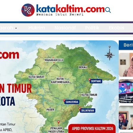
aerah
Hukrim
Nasional
Politik
Ekobis
Beri