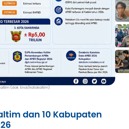
altim (dok: Enal/katakaltim)
altim dan 10 Kabupaten
026