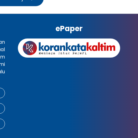
ePaper
an
al
im
mi
lu