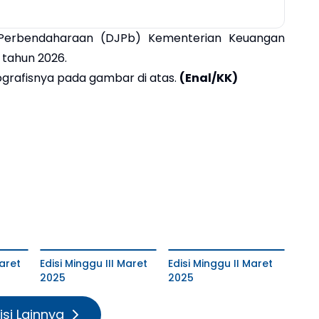
l Perbendaharaan (DJPb) Kementerian Keuangan
tahun 2026.
fografisnya pada gambar di atas.
(Enal/KK)
aret
Edisi Minggu III Maret
Edisi Minggu II Maret
2025
2025
isi Lainnya