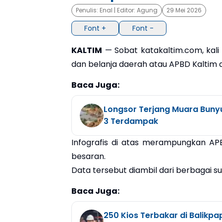
Penulis:
Enal
| Editor:
Agung
29 Mei 2026
Font +
Font -
KALTIM
— Sobat katakaltim.com, kali
dan belanja daerah atau APBD Kaltim d
Baca Juga:
Longsor Terjang Muara Buny
3 Terdampak
Infografis di atas merampungkan APBD
besaran.
Data tersebut diambil dari berbagai s
Baca Juga:
250 Kios Terbakar di Balikpa