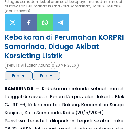
Petugas pemadam kebakaran saat berupaya memadamkan api
di kawasan Perumahan KORPRI Kota Samarinda, Rabu 20 Mei 2026
(dok: relawan)
×
Kebakaran di Perumahan KORPRI
Samarinda, Diduga Akibat
Korsleting Listrik
Penulis:
Al
| Editor:
Agung
20 Mei 2026
Font +
Font -
SAMARINDA
— Kebakaran melanda sebuah rumah
tunggal di kawasan Perum Korpri, Jalan Jakarta Blok
CJ RT 66, Kelurahan Loa Bakung, Kecamatan Sungai
Kunjang, Kota Samarinda, Rabu (20/5/2026).
Peristiwa tersebut dilaporkan terjadi sekitar pukul
08.20 WITA. Informasi awal diterima petugas dari