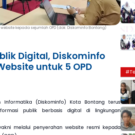
ebsite kepada sejumlah OPD (dok: Diskominfo Bontang)
lik Digital, Diskominfo
Website untuk 5 OPD
#Te
Informatika (Diskominfo) Kota Bontang terus
rmasi publik berbasis digital di lingkungan
yakni melalui penyerahan website resmi kepada