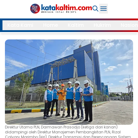
Daerah
Kata Kami
Home
Kaltim
Hukrim
Nasion
Samarinda
Kukar
Search
Balikpapan
Bontang
Kubar
Kutim
Mahulu
PPU
Paser
Berau
More
Internasional
Feature
Direktur Utama PLN, Darmawan Prasodjo (ketiga dari kanan)
Gaya
didampingi oleh Direktur Manajemen Pembangkitan PLN, Rizal
Opini
Hidup
Calvary Marimbo (kiri), Direktur Transmisi dan Perencanaan Sistem