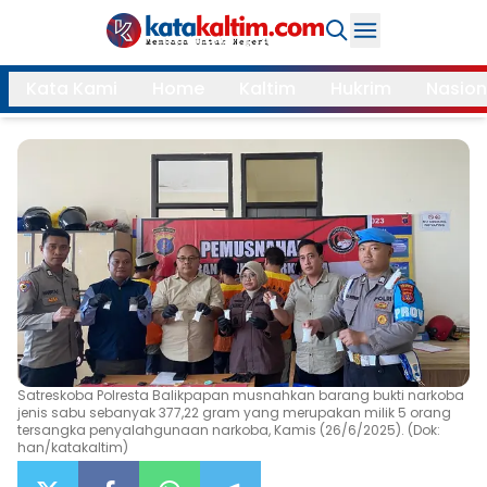
Daerah
Kata Kami
Home
Kaltim
Hukrim
Nasion
Samarinda
Kukar
Search
Balikpapan
Bontang
Kubar
Kutim
Mahulu
PPU
Paser
Berau
More
Satreskoba Polresta Balikpapan musnahkan barang bukti narkoba
jenis sabu sebanyak 377,22 gram yang merupakan milik 5 orang
Internasional
Feature
tersangka penyalahgunaan narkoba, Kamis (26/6/2025). (Dok:
han/katakaltim)
Gaya
Opini
Hidup