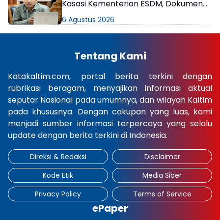
Kasasi Kementerian ESDM, Dokumen
AMDAL PT KPC Dinyatakan Informasi
6 Agustus 2026
Publik
Tentang Kami
Katakaltim.com, portal berita terkini dengan
rubrikasi beragam, menyajikan informasi aktual
seputar Nasional pada umumnya, dan wilayah Kaltim
pada khususnya. Dengan cakupan yang luas, kami
menjadi sumber informasi terpercaya yang selalu
update dengan berita terkini di Indonesia.
Direksi & Redaksi
Disclaimer
Kode Etik
Media Siber
Privacy Policy
Terms of Service
ePaper