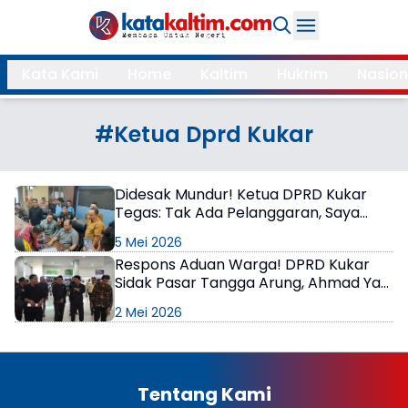
Daerah
Kata Kami
Home
Kaltim
Hukrim
Nasion
Samarinda
Kukar
Search
#Ketua Dprd Kukar
Balikpapan
Bontang
Kubar
Kutim
Didesak Mundur! Ketua DPRD Kukar
Tegas: Tak Ada Pelanggaran, Saya
Mahulu
PPU
Tetap Bekerja
5 Mei 2026
Paser
Berau
Respons Aduan Warga! DPRD Kukar
Sidak Pasar Tangga Arung, Ahmad Yani
Minta Fasilitas Dimaksimalkan
More
2 Mei 2026
Internasional
Feature
Gaya
Tentang Kami
Opini
Hidup