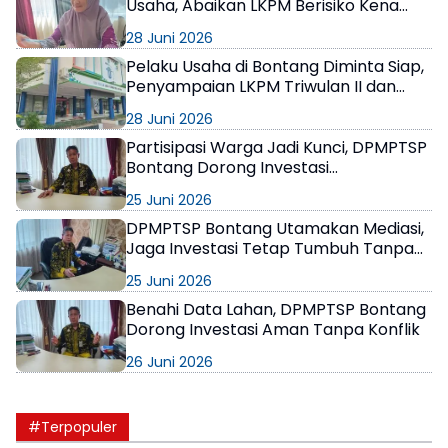
Usaha, Abaikan LKPM Berisiko Kena
Sanksi hingga Pencabutan NIB
28 Juni 2026
Pelaku Usaha di Bontang Diminta Siap,
Penyampaian LKPM Triwulan II dan
Semester I 2026 Dibuka Mulai 1 Juli
28 Juni 2026
Partisipasi Warga Jadi Kunci, DPMPTSP
Bontang Dorong Investasi
Berkelanjutan dan Berpihak pada
25 Juni 2026
Masyarakat
DPMPTSP Bontang Utamakan Mediasi,
Jaga Investasi Tetap Tumbuh Tanpa
Gesekan Sosial
25 Juni 2026
Benahi Data Lahan, DPMPTSP Bontang
Dorong Investasi Aman Tanpa Konflik
26 Juni 2026
#Terpopuler