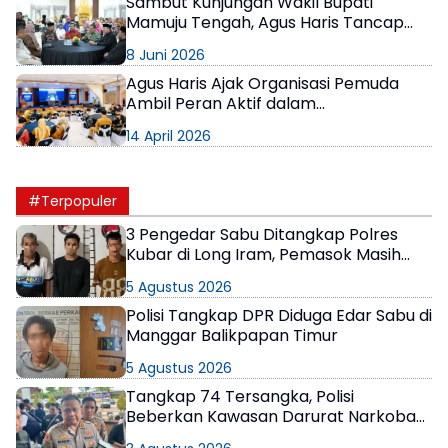
Sambut Kunjungan Wakil Bupati
Mamuju Tengah, Agus Haris Tancap
Gas soal Pembukaan Lintasan
8 Juni 2026
Bontang-Mamuju
Agus Haris Ajak Organisasi Pemuda
Ambil Peran Aktif dalam
Pembangunan Bontang
14 April 2026
#Terpopuler
3 Pengedar Sabu Ditangkap Polres
Kubar di Long Iram, Pemasok Masih
Berkeliaran
5 Agustus 2026
Polisi Tangkap DPR Diduga Edar Sabu di
Manggar Balikpapan Timur
5 Agustus 2026
Tangkap 74 Tersangka, Polisi
Beberkan Kawasan Darurat Narkoba
di Samarinda