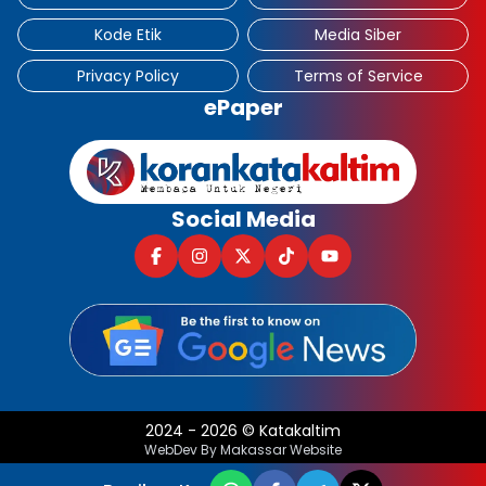
Kode Etik
Media Siber
Privacy Policy
Terms of Service
ePaper
Social Media
2024
-
2026
©
Katakaltim
WebDev By Makassar Website