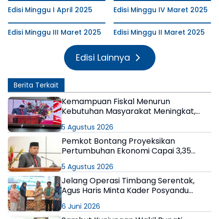
Edisi Minggu I April 2025
Edisi Minggu IV Maret 2025
Edisi Minggu III Maret 2025
Edisi Minggu II Maret 2025
Edisi Lainnya
Berita Terkait
Kemampuan Fiskal Menurun
Kebutuhan Masyarakat Meningkat,
Pemkot Bontang Sebut 2027 Bukan
5 Agustus 2026
Tahun yang Mudah
Pemkot Bontang Proyeksikan
Pertumbuhan Ekonomi Capai 3,35
Persen di 2027
5 Agustus 2026
Jelang Operasi Timbang Serentak,
Agus Haris Minta Kader Posyandu
Optimalkan Peran
6 Juni 2026