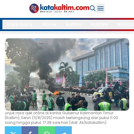
Daerah
Kata Kami
Home
Kaltim
Hukrim
Nasion
Samarinda
Kukar
Search
Balikpapan
Bontang
Kubar
Kutim
Mahulu
PPU
Paser
Berau
More
unjuk rasa ojek online di kantor Gubernur Kalimantan Timur
Internasional
Feature
(Kaltim), Senin (11/8/2025) masih berlangsung dari pukul 11.00
siang hingga pukul. 17.38 sore hari (dok: Ali/katakaltim)
Gaya
Opini
Hidup