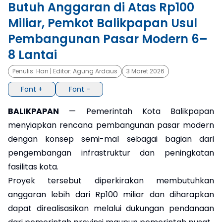
Butuh Anggaran di Atas Rp100
×
Miliar, Pemkot Balikpapan Usul
Pembangunan Pasar Modern 6–
8 Lantai
Penulis:
Han
| Editor:
Agung Ardaus
3 Maret 2026
Font +
Font -
BALIKPAPAN
— Pemerintah Kota Balikpapan
menyiapkan rencana pembangunan pasar modern
dengan konsep semi-mal sebagai bagian dari
pengembangan infrastruktur dan peningkatan
fasilitas kota.
Proyek tersebut diperkirakan membutuhkan
anggaran lebih dari Rp100 miliar dan diharapkan
dapat direalisasikan melalui dukungan pendanaan