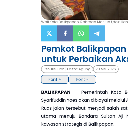
Wali Kota Balikpapan, Rahmad Mas’ud (dok: Han
Pemkot Balikpapan 
untuk Perbaikan Aks
Penulis:
Han
| Editor:
Agung
20 Mei 2026
Font +
Font -
BALIKPAPAN
— Pemerintah Kota Ba
Syarifuddin Yoes akan dibiayai melal
Ruas jalan tersebut menjadi salah sat
utama menuju Bandara Sultan Aji
kawasan strategis di Balikpapan.