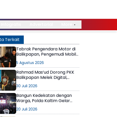
Infografis
Advertorial
More
ta Terkait
Tabrak Pengendara Motor di
Balikpapan, Pengemudi Mobil
Terungkap Positif Narkoba
5 Agustus 2026
Rahmad Mas’ud Dorong PKK
Balikpapan Melek Digital,
Tetap Jadi Kompas Moral
30 Juli 2026
Keluarga
Bangun Kedekatan dengan
Warga, Polda Kaltim Gelar
Nobar Final Piala Dunia 2026
20 Juli 2026
Penuh Kebersamaan