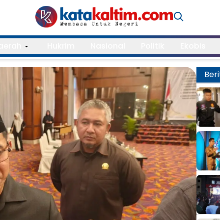
aerah
Hukrim
Nasional
Politik
Ekobis
Beri