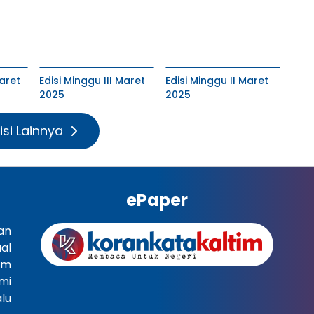
aret
Edisi Minggu III Maret
Edisi Minggu II Maret
2025
2025
isi Lainnya
ePaper
an
al
im
mi
lu