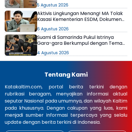
5 Agustus 2026
Aktivis Lingkungan Menang! MA Tolak
Kasasi Kementerian ESDM, Dokumen
AMDAL PT KPC Dinyatakan Informasi
6 Agustus 2026
Publik
Suami di Samarinda Pukul Istrinya
Gara-gara Berkumpul dengan Teman
di Kamar Kos
4 Agustus 2026
Tentang Kami
Katakaltim.com, portal berita terkini dengan
rubrikasi beragam, menyajikan informasi aktual
seputar Nasional pada umumnya, dan wilayah Kaltim
pada khususnya. Dengan cakupan yang luas, kami
menjadi sumber informasi terpercaya yang selalu
update dengan berita terkini di Indonesia.