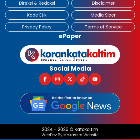
Direksi & Redaksi
Disclaimer
Kode Etik
Media Siber
Privacy Policy
Terms of Service
ePaper
Social Media
2024
-
2026
©
Katakaltim
WebDev By Makassar Website