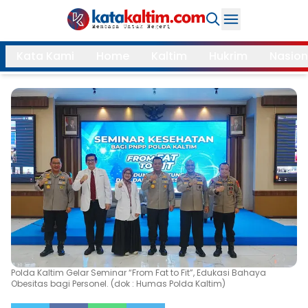
Daerah
Kata Kami
Home
Kaltim
Hukrim
Nasion
Samarinda
Kukar
Search
Balikpapan
Bontang
Kubar
Kutim
Mahulu
PPU
Paser
Berau
More
Internasional
Feature
Polda Kaltim Gelar Seminar “From Fat to Fit”, Edukasi Bahaya
Obesitas bagi Personel. (dok : Humas Polda Kaltim)
Gaya
Opini
Hidup