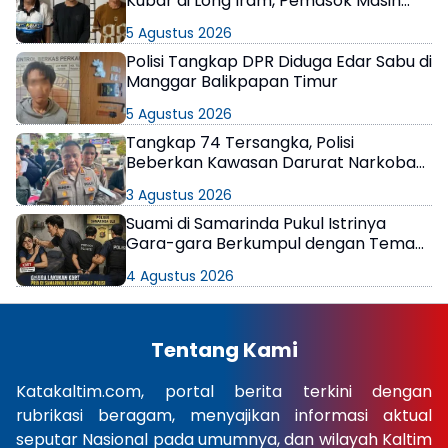
Kubar di Long Iram, Pemasok Masih
Berkeliaran
5 Agustus 2026
Polisi Tangkap DPR Diduga Edar Sabu di
Manggar Balikpapan Timur
5 Agustus 2026
Tangkap 74 Tersangka, Polisi
Beberkan Kawasan Darurat Narkoba
di Samarinda
3 Agustus 2026
Suami di Samarinda Pukul Istrinya
Gara-gara Berkumpul dengan Teman
di Kamar Kos
4 Agustus 2026
Tentang Kami
Katakaltim.com, portal berita terkini dengan
rubrikasi beragam, menyajikan informasi aktual
seputar Nasional pada umumnya, dan wilayah Kaltim