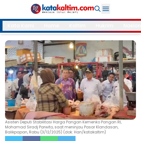
Daerah
Kata Kami
Home
Kaltim
Hukrim
Nasion
Samarinda
Kukar
Search
Balikpapan
Bontang
Kubar
Kutim
Mahulu
PPU
Paser
Berau
More
Internasional
Feature
Asisten Deputi Stabilitasi Harga Pangan Kemenko Pangan RI,
Mohamad Siradj Parwito, saat meninjau Pasar Klandasan,
Balikpapan, Rabu (3/12/2025) (dok: Han/katakaltim)
Gaya
Opini
Hidup