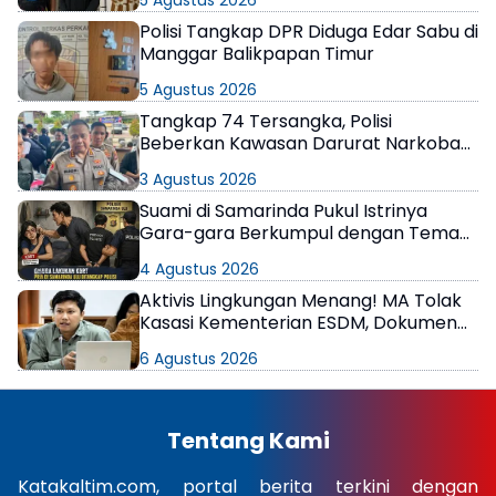
5 Agustus 2026
Polisi Tangkap DPR Diduga Edar Sabu di
Manggar Balikpapan Timur
5 Agustus 2026
Tangkap 74 Tersangka, Polisi
Beberkan Kawasan Darurat Narkoba
di Samarinda
3 Agustus 2026
Suami di Samarinda Pukul Istrinya
Gara-gara Berkumpul dengan Teman
di Kamar Kos
4 Agustus 2026
Aktivis Lingkungan Menang! MA Tolak
Kasasi Kementerian ESDM, Dokumen
AMDAL PT KPC Dinyatakan Informasi
6 Agustus 2026
Publik
Tentang Kami
Katakaltim.com, portal berita terkini dengan