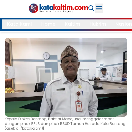
Daerah
Kata Kami
Home
Kaltim
Hukrim
Nasion
Samarinda
Kukar
Search
Balikpapan
Bontang
Kubar
Kutim
Mahulu
PPU
Paser
Berau
More
Internasional
Feature
Kepala Dinkes Bontang, Bahtiar Mabe, usai menggelar rapat
dengan pihak BPJS dan pihak RSUD Taman Husada Kota Bontang
Gaya
Opini
(aset: ali/katakaltim)|
Hidup