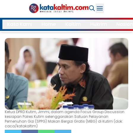
Daerah
Kata Kami
Home
Kaltim
Hukrim
Nasion
Samarinda
Kukar
Search
Balikpapan
Bontang
Kubar
Kutim
Mahulu
PPU
Paser
Berau
More
Ketua DPRD Kutim, Jimmi, dalam agenda Focus Group Discussion
Internasional
Feature
kesiapan Polres Kutim selenggarakan Satuan Pelayanan
Pemenuhan Gizi (SPPG) Makan Bergizi Gratis (MBG) di Kutim (dok:
Gaya
caca/katakaltim)
Opini
Hidup